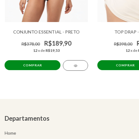
CONJUNTO ESSENTIAL - PRETO
TOP DRAP -
R$189,90
R$378,00
R$398,00
12
x de
R$19,53
12
x de
COMPRAR
COMPRAR
Departamentos
Home