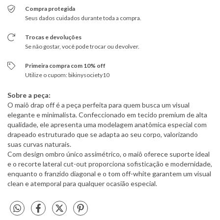
Compra protegida
Seus dados cuidados durante toda a compra.
Trocas e devoluções
Se não gostar, você pode trocar ou devolver.
Primeira compra com 10% off
Utilize o cupom: bikinysociety10
Sobre a peça:
O maiô drap off é a peça perfeita para quem busca um visual
elegante e minimalista. Confeccionado em tecido premium de alta
qualidade, ele apresenta uma modelagem anatômica especial com
drapeado estruturado que se adapta ao seu corpo, valorizando
suas curvas naturais.
Com design ombro único assimétrico, o maiô oferece suporte ideal
e o recorte lateral cut-out proporciona sofisticação e modernidade,
enquanto o franzido diagonal e o tom off-white garantem um visual
clean e atemporal para qualquer ocasião especial.