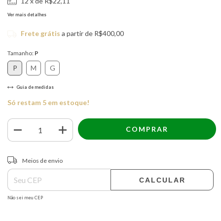
12
x de
R$22,11
Ver mais detalhes
Frete grátis
a partir de
R$400,00
Tamanho:
P
P
M
G
Guia de medidas
Só restam
5
em estoque!
ALTERAR CEP
Entregas para o CEP:
Meios de envio
CALCULAR
Não sei meu CEP