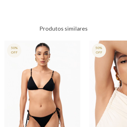
Produtos similares
50
%
50
%
OFF
OFF