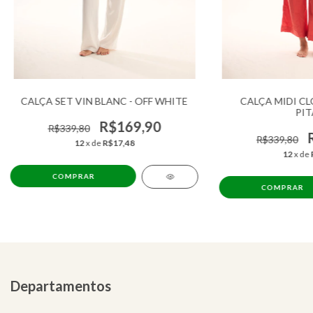
CALÇA SET VIN BLANC - OFF WHITE
CALÇA MIDI C
PIT
R$169,90
R$339,80
R$339,80
12
x de
R$17,48
12
x de
COMPRAR
COMPRAR
Departamentos