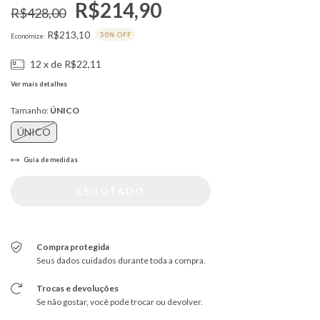
R$214,90
R$428,00
R$213,10
50
% OFF
Economize:
12
x de
R$22,11
Ver mais detalhes
Tamanho:
ÚNICO
ÚNICO
Guia de medidas
Compra protegida
Seus dados cuidados durante toda a compra.
Trocas e devoluções
Se não gostar, você pode trocar ou devolver.