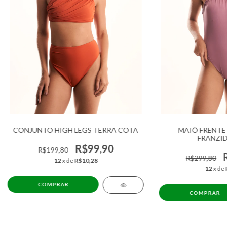
CONJUNTO HIGH LEGS TERRA COTA
MAIÔ FRENTE
FRANZID
R$99,90
R$199,80
R$299,80
12
x de
R$10,28
12
x de
COMPRAR
COMPRAR