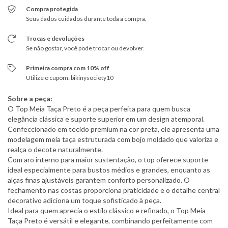
Compra protegida
Seus dados cuidados durante toda a compra.
Trocas e devoluções
Se não gostar, você pode trocar ou devolver.
Primeira compra com 10% off
Utilize o cupom: bikinysociety10
Sobre a peça:
O Top Meia Taça Preto é a peça perfeita para quem busca
elegância clássica e suporte superior em um design atemporal.
Confeccionado em tecido premium na cor preta, ele apresenta uma
modelagem meia taça estruturada com bojo moldado que valoriza e
realça o decote naturalmente.
Com aro interno para maior sustentação, o top oferece suporte
ideal especialmente para bustos médios e grandes, enquanto as
alças finas ajustáveis garantem conforto personalizado. O
fechamento nas costas proporciona praticidade e o detalhe central
decorativo adiciona um toque sofisticado à peça.
Ideal para quem aprecia o estilo clássico e refinado, o Top Meia
Taça Preto é versátil e elegante, combinando perfeitamente com