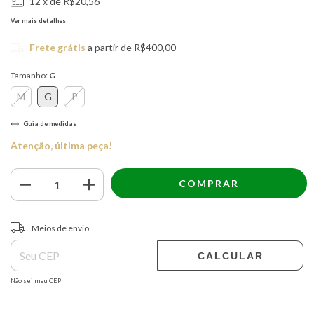
12
x de
R$20,56
Ver mais detalhes
Frete grátis
a partir de
R$400,00
Tamanho:
G
M
G
P
Guia de medidas
Atenção, última peça!
ALTERAR CEP
Entregas para o CEP:
Meios de envio
CALCULAR
Não sei meu CEP